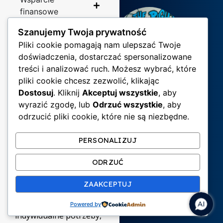
finansowe
Szanujemy Twoja prywatność
Szczegółowy
Pliki cookie pomagają nam ulepszać Twoje
przewodnik
doświadczenia, dostarczać spersonalizowane
po dostępności
treści i analizować ruch. Możesz wybrać, które
na UŚ
pliki cookie chcesz zezwolić, klikając
SKONTAKTUJ
Dostosuj
. Kliknij
Akceptuj wszystkie
, aby
SIĘ Z NAMI!
wyrazić zgodę, lub
Odrzuć wszystkie
, aby
odrzucić pliki cookie, które nie są niezbędne.
Jeśli w procesie
rekrutacji potrzebujesz
PERSONALIZUJ
wsparcia, chcesz
zapytać
ODRZUĆ
o dostosowanie
ZAAKCEPTUJ
egzaminów wstępnych
lub omówić swoje
Powered by
indywidualne potrzeby,